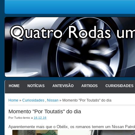
HOME
NOTÍCIAS
ANTEVISÃO
ARTIGOS
CURIOSIDADES
Home
»
Curiosidades
,
Nissan
» Momento "Por Toutatis" do dia
Momento "Por Toutatis" do dia
Por
Turbo-lento
a
16.12.16
Aparentemente mais que o Obélix, os romanos temem um Nissan Patrol