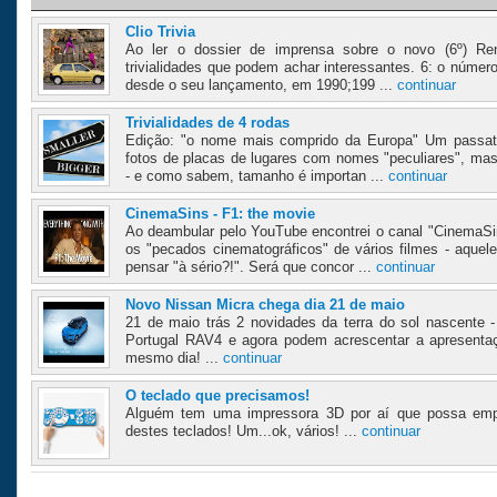
Clio Trivia
Ao ler o dossier de imprensa sobre o novo (6º) Ren
trivialidades que podem achar interessantes. 6: o númer
desde o seu lançamento, em 1990;199 ...
continuar
Trivialidades de 4 rodas
Edição: "o nome mais comprido da Europa" Um passat
fotos de placas de lugares com nomes "peculiares", ma
- e como sabem, tamanho é importan ...
continuar
CinemaSins - F1: the movie
Ao deambular pelo YouTube encontrei o canal "CinemaSi
os "pecados cinematográficos" de vários filmes - aque
pensar "à sério?!". Será que concor ...
continuar
Novo Nissan Micra chega dia 21 de maio
21 de maio trás 2 novidades da terra do sol nascente 
Portugal RAV4 e agora podem acrescentar a apresenta
mesmo dia! ...
continuar
O teclado que precisamos!
Alguém tem uma impressora 3D por aí que possa emp
destes teclados! Um...ok, vários! ...
continuar