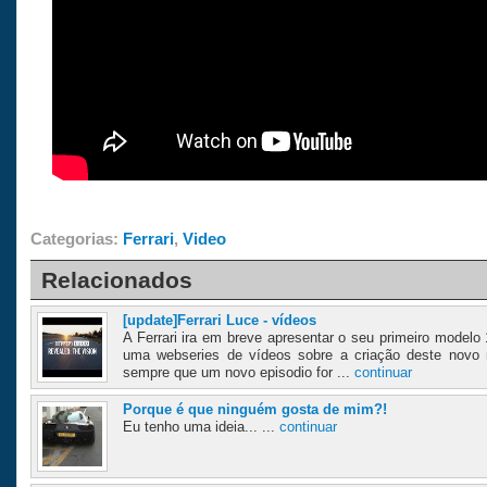
Categorias:
Ferrari
,
Video
Relacionados
[update]Ferrari Luce - vídeos
A Ferrari ira em breve apresentar o seu primeiro modelo 
uma webseries de vídeos sobre a criação deste novo m
sempre que um novo episodio for ...
continuar
Porque é que ninguém gosta de mim?!
Eu tenho uma ideia... ...
continuar