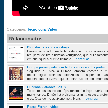
Categorias:
Tecnologia
,
Video
Relacionados
Elon dá-me a volta à cabeça
Devem ter notado que tenho estado um pouco ausente - 
recuperar de um síndroma vertiginoso, que curiosamente 
em que fiquei a ouvir a ultima c ...
continuar
Europa preocupada com fechos elétricos das portas
Seguindo a China a Europa também começa a mo
fechos/pegas elétricos/motorizados à superfície d
aparentemente tiveram que esperar que pessoas morress
Eu tenho 2 amores...ok, 3!
Todos temos os nossos "paixonetas" e hoje queria co
muito tempo. E não há problema, a mina esposa prefer
eles. Quando me apaixonei pela Maris ...
continuar
Rosso Ferrari - vídeo