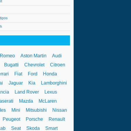
et
tipos
4h
 Romeo
Aston Martin
Audi
W
Bugatti
Chevrolet
Citroen
rrari
Fiat
Ford
Honda
ai
Jaguar
Kia
Lamborghini
ncia
Land Rover
Lexus
serati
Mazda
McLaren
des
Mini
Mitsubishi
Nissan
Peugeot
Porsche
Renault
ab
Seat
Skoda
Smart