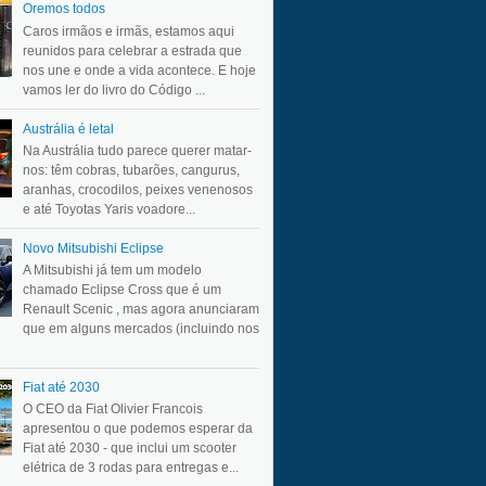
Oremos todos
Caros irmãos e irmãs, estamos aqui
reunidos para celebrar a estrada que
nos une e onde a vida acontece. E hoje
vamos ler do livro do Código ...
Austrália é letal
Na Austrália tudo parece querer matar-
nos: têm cobras, tubarões, cangurus,
aranhas, crocodilos, peixes venenosos
e até Toyotas Yaris voadore...
Novo Mitsubishi Eclipse
A Mitsubishi já tem um modelo
chamado Eclipse Cross que é um
Renault Scenic , mas agora anunciaram
que em alguns mercados (incluindo nos
Fiat até 2030
O CEO da Fiat Olivier Francois
apresentou o que podemos esperar da
Fiat até 2030 - que inclui um scooter
elétrica de 3 rodas para entregas e...