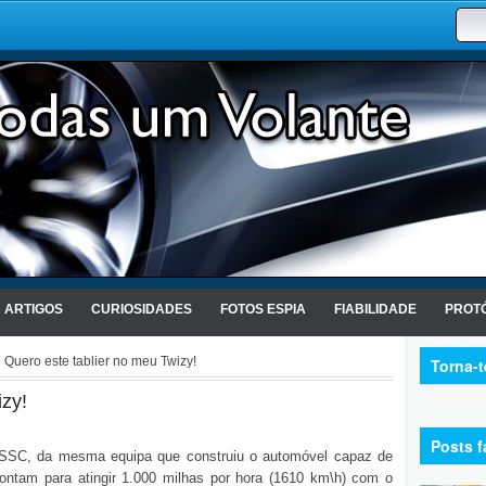
ARTIGOS
CURIOSIDADES
FOTOS ESPIA
FIABILIDADE
PROTÓ
 Quero este tablier no meu Twizy!
Torna-
izy!
Posts f
SSC, da mesma equipa que construiu o automóvel capaz de
pontam para atingir 1.000 milhas por hora (1610 km\h) com o