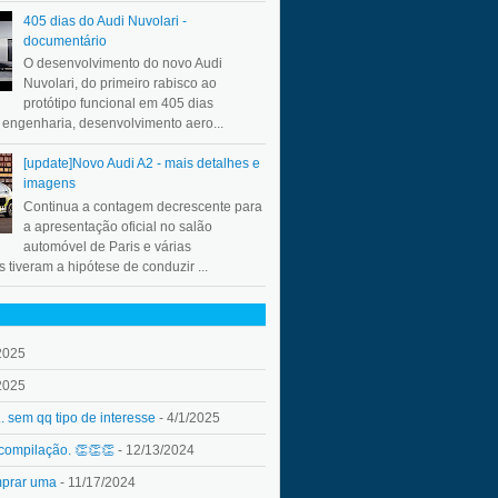
405 dias do Audi Nuvolari -
documentário
O desenvolvimento do novo Audi
Nuvolari, do primeiro rabisco ao
protótipo funcional em 405 dias
a engenharia, desenvolvimento aero...
[update]Novo Audi A2 - mais detalhes e
imagens
Continua a contagem decrescente para
a apresentação oficial no salão
automóvel de Paris e várias
 tiveram a hipótese de conduzir ...
2025
2025
.. sem qq tipo de interesse
- 4/1/2025
 compilação. 👏👏👏
- 12/13/2024
mprar uma
- 11/17/2024