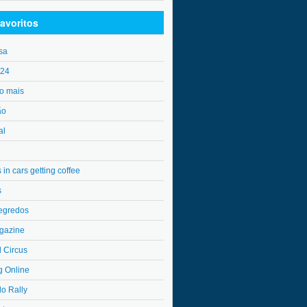
avoritos
sa
o24
o mais
ão
al
in cars getting coffee
s
egredos
gazine
l Circus
g Online
do Rally