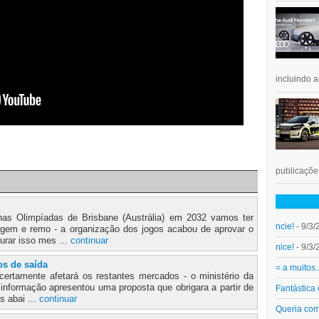
incluindo 
publicações
as Olimpíadas de Brisbane (Austrália) em 2032 vamos ter
ncie!
- 9/3/
gem e remo - a organização dos jogos acabou de aprovar o
urar isso mes ...
continuar
nice!
- 9/3/
os de saída
= a muitos.
rtamente afetará os restantes mercados - o ministério da
e informação apresentou uma proposta que obrigara a partir de
Fantástica
s abai ...
continuar
Queria co