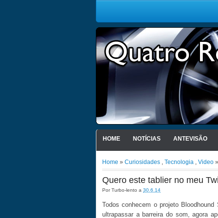
HOME
NOTÍCIAS
ANTEVISÃO
Home
»
Curiosidades
,
Tecnologia
,
Video
»
Quero este tablier no meu Tw
Por
Turbo-lento
a
30.6.14
Todos conhecem o projeto Bloodhound 
ultrapassar a barreira do som, agora a