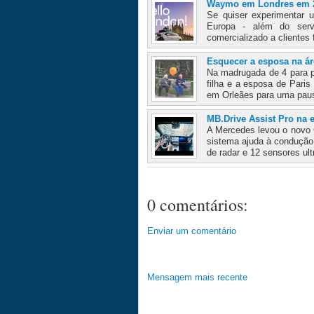
Waymo em Londres em 
Se quiser experimentar 
Europa - além do ser
comercializado a clientes
Esquecer a esposa na ár
Na madrugada de 4 para p
filha e a esposa de Pari
em Orleães para uma pau
MB.Drive Assist Pro na e
A Mercedes levou o nov
sistema ajuda à condução
de radar e 12 sensores ult
0 comentários:
Enviar um comentário
Mensagem mais recente