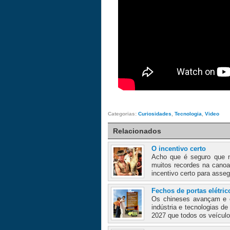
Categorias:
Curiosidades
,
Tecnologia
,
Video
Relacionados
O incentivo certo
Acho que é seguro que n
muitos recordes na canoa
incentivo certo para asseg
Fechos de portas elétric
Os chineses avançam e ce
indústria e tecnologias d
2027 que todos os veículo