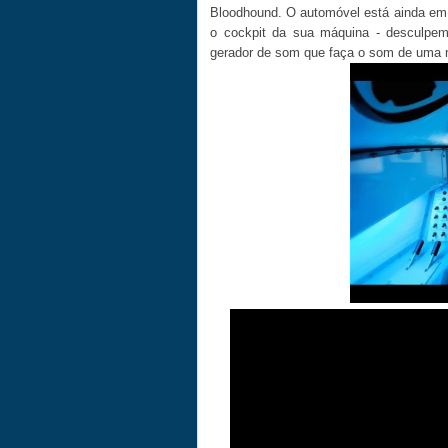
Bloodhound. O automóvel está ainda em 
o cockpit da sua máquina - desculpem
gerador de som que faça o som de uma n