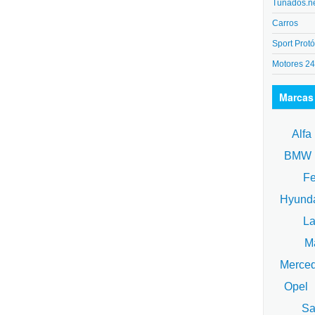
Tunados.n
Carros
Sport Protó
Motores 2
Marcas
Alfa
BM
Fe
Hyund
La
Ma
Merce
Opel
Sa