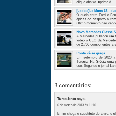
clique abaixo. update d ..
[update]Le Mans 66 - due
O duelo entre Ford e Fe
épicas do desporto autom
ultimo momento não vender
Novo Mercedes Classe S
A Mercedes publicou um 
vídeo o CEO da Mercedes
de 2.700 componentes a s
Ponte vê-se grega
Em setembro de 2023 a t
Turquia. Na Grécia uma p
uso. Segundo o jornal Lari
3 comentários:
Turbo-lento
says:
6 de março de 2013 às 11:10
Enfim chega o substituto do Enzo, o ult