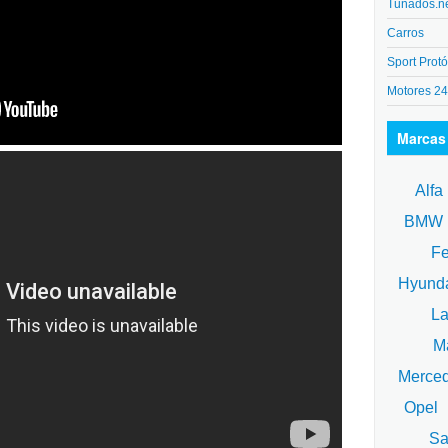
Tunados.n
Carros
Sport Protó
Motores 2
Marcas
Alfa
BM
Fe
Hyund
La
Ma
Merce
Opel
Sa