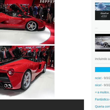
...
incluindo 
ncie!
- 9/3/
nice!
- 9/3/
= a muitos.
Fantástica
Queria co