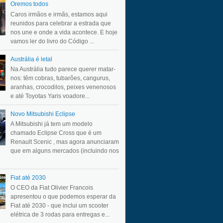
Oremos todos
Caros irmãos e irmãs, estamos aqui
reunidos para celebrar a estrada que
nos une e onde a vida acontece. E hoje
vamos ler do livro do Código ...
Austrália é letal
Na Austrália tudo parece querer matar-
nos: têm cobras, tubarões, cangurus,
aranhas, crocodilos, peixes venenosos
e até Toyotas Yaris voadore...
Novo Mitsubishi Eclipse
A Mitsubishi já tem um modelo
chamado Eclipse Cross que é um
Renault Scenic , mas agora anunciaram
que em alguns mercados (incluindo nos
Fiat até 2030
O CEO da Fiat Olivier Francois
apresentou o que podemos esperar da
Fiat até 2030 - que inclui um scooter
elétrica de 3 rodas para entregas e...