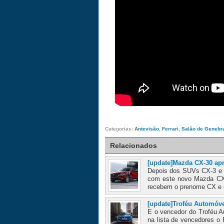
Categorias:
Antevisão
,
Ferrari
,
Salão de Genebr
Relacionados
[update]Mazda CX-30 ap
Depois dos SUVs CX-3 e 
com este novo Mazda CX
recebem o prenome CX e o
[update]Troféu Automóv
E o vencedor do Troféu 
na lista de vencedores o