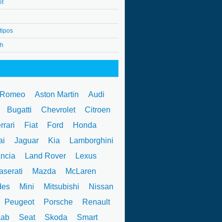
et
tipos
4h
 Romeo
Aston Martin
Audi
W
Bugatti
Chevrolet
Citroen
rrari
Fiat
Ford
Honda
ai
Jaguar
Kia
Lamborghini
ncia
Land Rover
Lexus
serati
Mazda
McLaren
des
Mini
Mitsubishi
Nissan
Peugeot
Porsche
Renault
ab
Seat
Skoda
Smart