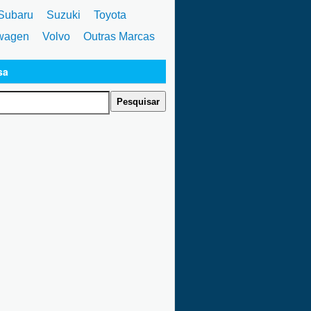
ubaru
Suzuki
Toyota
wagen
Volvo
Outras Marcas
sa