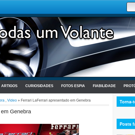
ARTIGOS
CURIOSIDADES
FOTOS ESPIA
FIABILIDADE
PROTÓ
bra
,
Video
» Ferrari LaFerrari apresentado em Genebra
Torna-
do em Genebra
Posts f