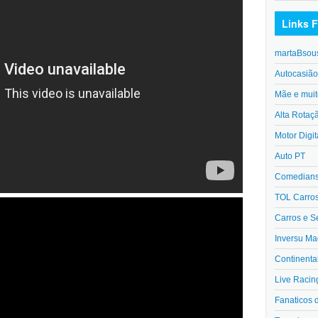
Links F
martaBsou
Autocasiã
Mãe e muit
Alta Rotaç
Motor Digit
Auto PT
Comedians 
TOL Carro
Carros e S
Inversu Ma
Continenta
Live Racin
Fanaticos 