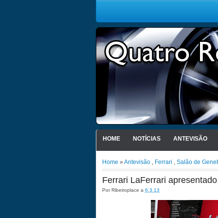
HOME
NOTÍCIAS
ANTEVISÃO
Home
»
Antevisão
,
Ferrari
,
Salão de Gene
Ferrari LaFerrari apresenta
Por
Ribeiroplace
a
6.3.13