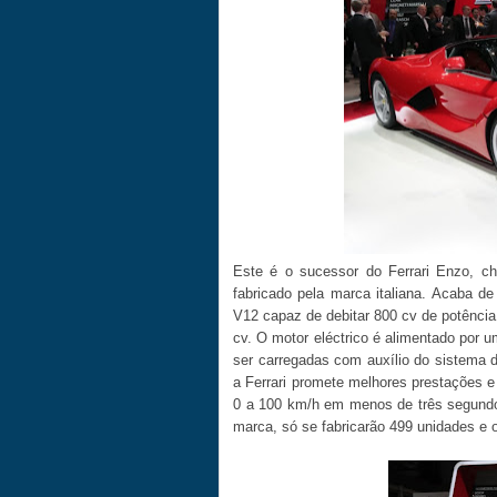
Este é o sucessor do Ferrari Enzo, c
fabricado pela marca italiana. Acaba d
V12 capaz de debitar 800 cv de potência
cv. O motor eléctrico é alimentado por
ser carregadas com auxílio do sistema d
a Ferrari promete melhores prestações 
0 a 100 km/h em menos de três segundo
marca, só se fabricarão 499 unidades e 