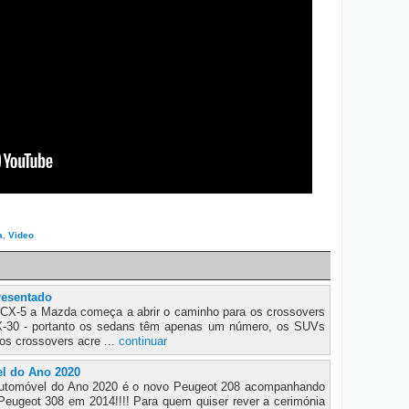
a
,
Video
resentado
CX-5 a Mazda começa a abrir o caminho para os crossovers
-30 - portanto os sedans têm apenas um número, os SUVs
s crossovers acre ...
continuar
el do Ano 2020
Automóvel do Ano 2020 é o novo Peugeot 208 acompanhando
 Peugeot 308 em 2014!!!! Para quem quiser rever a cerimónia