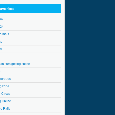
avoritos
sa
o24
o mais
ão
al
in cars getting coffee
s
egredos
gazine
l Circus
g Online
do Rally