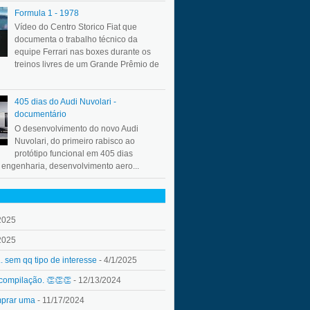
Formula 1 - 1978
Vídeo do Centro Storico Fiat que
documenta o trabalho técnico da
equipe Ferrari nas boxes durante os
treinos livres de um Grande Prêmio de
405 dias do Audi Nuvolari -
documentário
O desenvolvimento do novo Audi
Nuvolari, do primeiro rabisco ao
protótipo funcional em 405 dias
a engenharia, desenvolvimento aero...
2025
2025
.. sem qq tipo de interesse
- 4/1/2025
 compilação. 👏👏👏
- 12/13/2024
mprar uma
- 11/17/2024