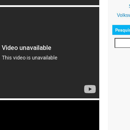
S
Volks
Pesqui