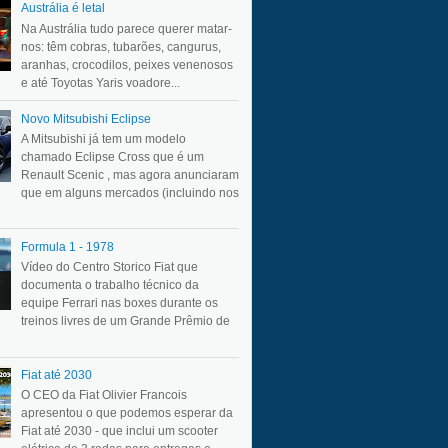
Austrália é letal
Na Austrália tudo parece querer matar-
nos: têm cobras, tubarões, cangurus,
aranhas, crocodilos, peixes venenosos
e até Toyotas Yaris voadore...
Novo Mitsubishi Eclipse
A Mitsubishi já tem um modelo
chamado Eclipse Cross que é um
Renault Scenic , mas agora anunciaram
que em alguns mercados (incluindo nos
Formula 1 - 1978
Vídeo do Centro Storico Fiat que
documenta o trabalho técnico da
equipe Ferrari nas boxes durante os
treinos livres de um Grande Prêmio de
Fiat até 2030
O CEO da Fiat Olivier Francois
apresentou o que podemos esperar da
Fiat até 2030 - que inclui um scooter