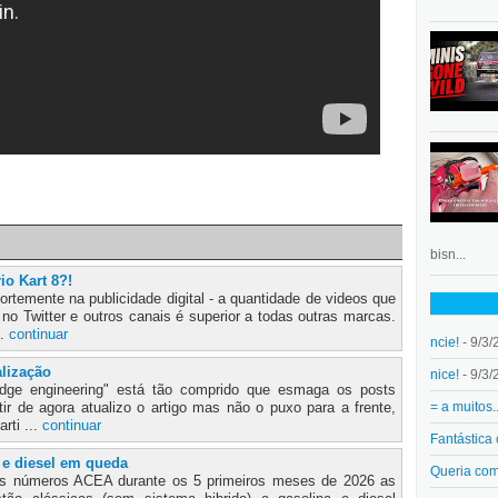
bisn...
io Kart 8?!
ortemente na publicidade digital - a quantidade de videos que
 no Twitter e outros canais é superior a todas outras marcas.
..
continuar
ncie!
- 9/3/
alização
nice!
- 9/3/
Badge engineering" está tão comprido que esmaga os posts
= a muitos.
rtir de agora atualizo o artigo mas não o puxo para a frente,
arti ...
continuar
Fantástica
 e diesel em queda
Queria co
s números ACEA durante os 5 primeiros meses de 2026 as