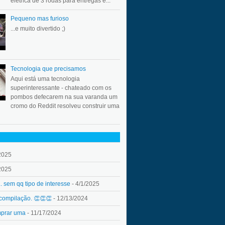
elétrica de 3 rodas para entregas e...
Pequeno mas furioso
...e muito divertido ;)
Tecnologia que precisamos
Aqui está uma tecnologia
superinteressante - chateado com os
pombos defecarem na sua varanda um
cromo do Reddit resolveu construir uma
2025
2025
.. sem qq tipo de interesse
- 4/1/2025
 compilação. 👏👏👏
- 12/13/2024
mprar uma
- 11/17/2024