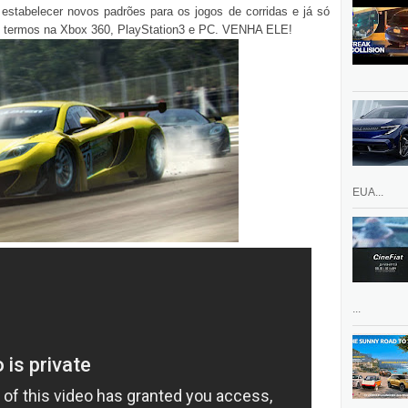
estabelecer novos padrões para os jogos de corridas e já só
 o termos na Xbox 360, PlayStation3 e PC. VENHA ELE!
EUA...
...