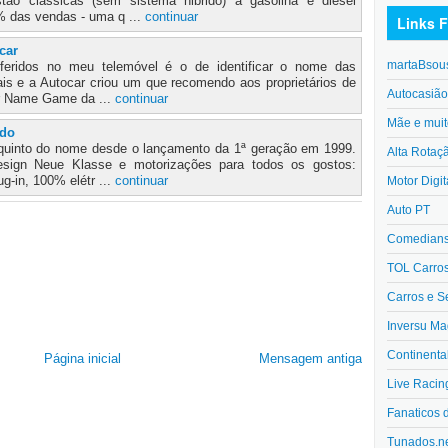
ão clássicas (sem sistema hibrido) a gasolina e diesel
 das vendas - uma q ...
continuar
Links F
car
martaBsou
eridos no meu telemóvel é o de identificar o nome das
ais e a Autocar criou um que recomendo aos proprietários de
Autocasiã
ar Name Game da ...
continuar
Mãe e muit
ado
uinto do nome desde o lançamento da 1ª geração em 1999.
Alta Rotaç
ign Neue Klasse e motorizações para todos os gostos:
lug-in, 100% elétr ...
continuar
Motor Digit
Auto PT
Comedians 
TOL Carro
Carros e S
Inversu Ma
Continenta
Página inicial
Mensagem antiga
Live Racin
Fanaticos 
Tunados.n