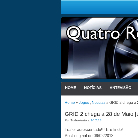
HOME
NOTÍCIAS
ANTEVISÃO
Home
»
Jogos
,
Notícias
» GRID 2 chega a 2
GRID 2 chega a 28 de Maio [
Por
Turbo-lento
a
16.2.13
Trailer acrescentado!!! E é lindo!
Post original de 06/02/2013