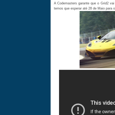
A Codemasters garante que o Grid2 vai 
temos que esperar até 28 de Maio para