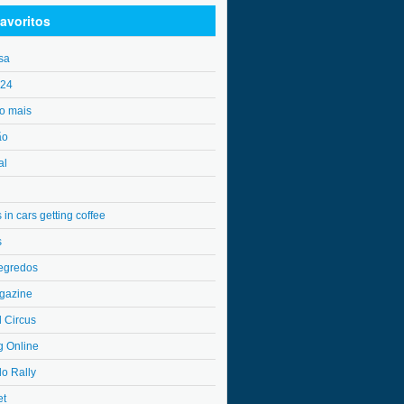
avoritos
sa
o24
o mais
ão
al
in cars getting coffee
s
egredos
gazine
l Circus
g Online
do Rally
et