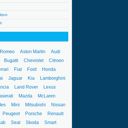
tipos
4h
 Romeo
Aston Martin
Audi
W
Bugatti
Chevrolet
Citroen
rrari
Fiat
Ford
Honda
ai
Jaguar
Kia
Lamborghini
ncia
Land Rover
Lexus
serati
Mazda
McLaren
des
Mini
Mitsubishi
Nissan
Peugeot
Porsche
Renault
ab
Seat
Skoda
Smart