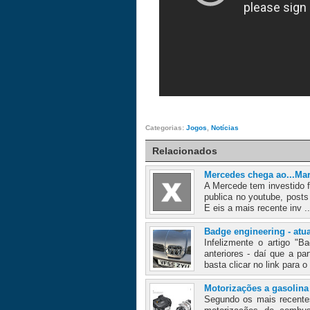
Categorias:
Jogos
,
Notícias
Relacionados
Mercedes chega ao...Mar
A Mercede tem investido f
publica no youtube, posts
E eis a mais recente inv .
Badge engineering - atu
Infelizmente o artigo "
anteriores - daí que a pa
basta clicar no link para o 
Motorizações a gasolina
Segundo os mais recente