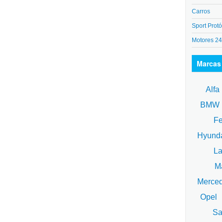
Carros
Sport Protó
Motores 2
Marcas
Alfa
BM
Fe
Hyund
La
Ma
Merce
Opel
Sa