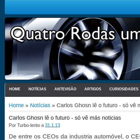
HOME
NOTÍCIAS
ANTEVISÃO
ARTIGOS
CURIOSIDADES
Home
»
Notícias
» Carlos Ghosn lê o futuro - só vê 
Carlos Ghosn lê o futuro - só vê más noticias
Por
Turbo-lento
a
31.1.13
De entre os CEOs da industria automóvel, o C