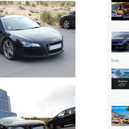
EUA...
...