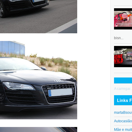
bisn...
A carregar..
Links F
martaBsou
Autocasiã
Mãe e muit