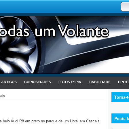
ARTIGOS
CURIOSIDADES
FOTOS ESPIA
FIABILIDADE
PROTÓ
ais
Torna-
Posts f
te belo Audi R8 em preto no parque de um Hotel em Cascais.