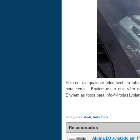
Hoje em dia qualquer telemóvel tira foto
hora certa... Enviem-me o que vêm na
Enviem as fotos para info@4rodas1vola
Categorias:
Audi
,
Auto fotos
Relacionados
Alpina D3 avistado em P