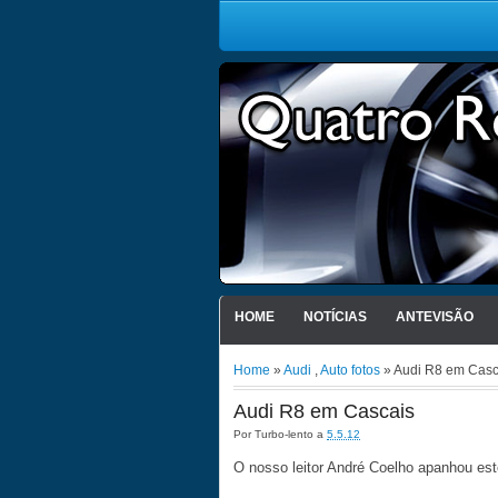
HOME
NOTÍCIAS
ANTEVISÃO
Home
»
Audi
,
Auto fotos
» Audi R8 em Casc
Audi R8 em Cascais
Por
Turbo-lento
a
5.5.12
O nosso leitor André Coelho apanhou es