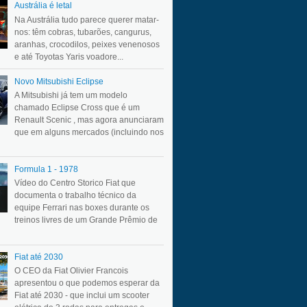
Austrália é letal
Na Austrália tudo parece querer matar-
nos: têm cobras, tubarões, cangurus,
aranhas, crocodilos, peixes venenosos
e até Toyotas Yaris voadore...
Novo Mitsubishi Eclipse
A Mitsubishi já tem um modelo
chamado Eclipse Cross que é um
Renault Scenic , mas agora anunciaram
que em alguns mercados (incluindo nos
Formula 1 - 1978
Vídeo do Centro Storico Fiat que
documenta o trabalho técnico da
equipe Ferrari nas boxes durante os
treinos livres de um Grande Prêmio de
Fiat até 2030
O CEO da Fiat Olivier Francois
apresentou o que podemos esperar da
Fiat até 2030 - que inclui um scooter