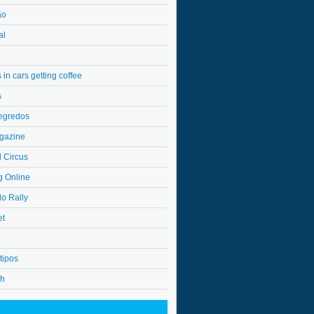
ão
al
in cars getting coffee
s
egredos
gazine
l Circus
g Online
do Rally
et
tipos
4h