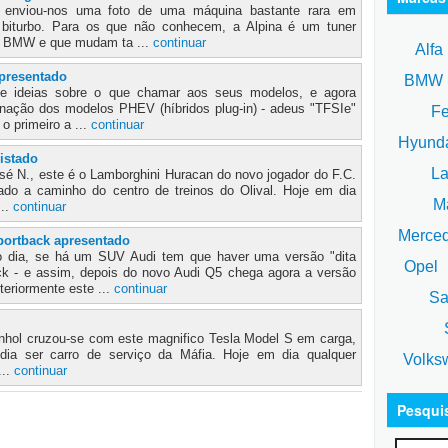
. enviou-nos uma foto de uma máquina bastante rara em
 biturbo. Para os que não conhecem, a Alpina é um tuner
s BMW e que mudam ta ...
continuar
Alfa
apresentado
BM
de ideias sobre o que chamar aos seus modelos, e agora
nação dos modelos PHEV (híbridos plug-in) - adeus "TFSIe"
Fe
 o primeiro a ...
continuar
Hyund
istado
La
sé N., este é o Lamborghini Huracan do novo jogador do F.C.
hado a caminho do centro de treinos do Olival. Hoje em dia
Ma
...
continuar
Merce
portback apresentado
o dia, se há um SUV Audi tem que haver uma versão "dita
Opel
k - e assim, depois do novo Audi Q5 chega agora a versão
eriormente este ...
continuar
Sa
S
nhol cruzou-se com este magnifico Tesla Model S em carga,
ia ser carro de serviço da Máfia. Hoje em dia qualquer
Volks
...
continuar
Pesqui