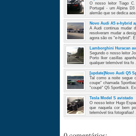
O nosso leitor Tiago C
Portugal - um Alpina D3
alemão que se dedica ao
Novo Audi A5 e-hybrid 
A Audi continua mudar 
resolveram mudar a desig
agora são os "e-hybrid". E
Lamborghini Huracan av
Segundo o nosso leitor Jo
Porto Iker casillas apan
qualquer telemóvel tira fo 
[update]Novo Audi Q5 S
Tal como a noite segue 
coupe" chamada Sportbac
"coupé" Q5 Sportback. Ext
Tesla Model S avistado
O nosso leitor Hugo Espa
que naquela cor bem pod
telemóvel tira fotografias! 
0 comentários: