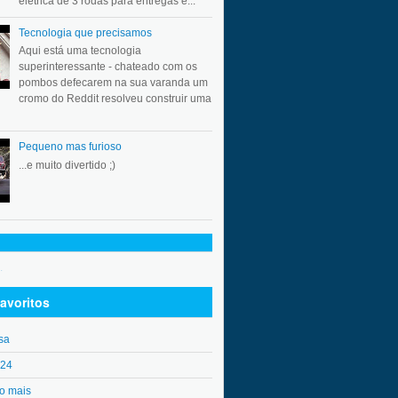
elétrica de 3 rodas para entregas e...
Tecnologia que precisamos
Aqui está uma tecnologia
superinteressante - chateado com os
pombos defecarem na sua varanda um
cromo do Reddit resolveu construir uma
Pequeno mas furioso
...e muito divertido ;)
.
avoritos
sa
o24
o mais