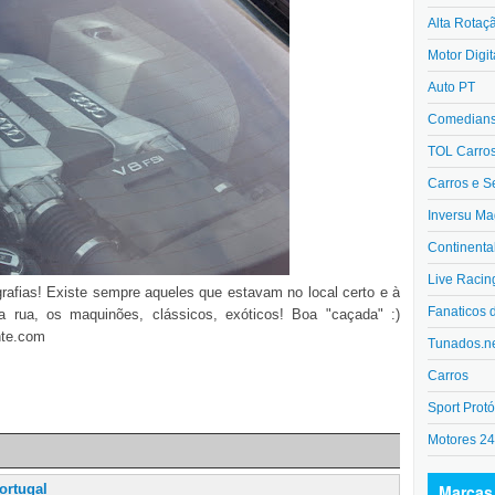
Alta Rotaç
Motor Digit
Auto PT
Comedians 
TOL Carro
Carros e S
Inversu Ma
Continenta
Live Racin
grafias! Existe sempre aqueles que estavam no local certo e à
Fanaticos 
 rua, os maquinões, clássicos, exóticos! Boa "caçada" :)
nte.com
Tunados.n
Carros
Sport Protó
Motores 2
Marcas
ortugal