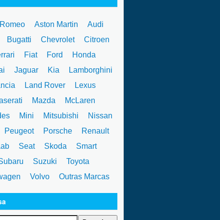
 Romeo
Aston Martin
Audi
W
Bugatti
Chevrolet
Citroen
rrari
Fiat
Ford
Honda
ai
Jaguar
Kia
Lamborghini
ncia
Land Rover
Lexus
serati
Mazda
McLaren
des
Mini
Mitsubishi
Nissan
Peugeot
Porsche
Renault
ab
Seat
Skoda
Smart
ubaru
Suzuki
Toyota
wagen
Volvo
Outras Marcas
sa