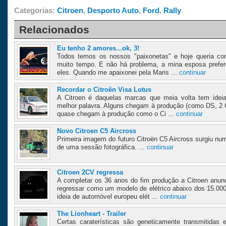
Categorias:
Citroen
,
Desporto Auto
,
Ford
,
Rally
Relacionados
Eu tenho 2 amores...ok, 3!
Todos temos os nossos "paixonetas" e hoje queria co
muito tempo. E não há problema, a mina esposa prefer
eles. Quando me apaixonei pela Maris ...
continuar
Recordar o Citroën Visa Lotus
A Citroen é daquelas marcas que meia volta tem ideias
melhor palavra. Alguns chegam à produção (como DS, 2 
quase chegam à produção como o Ci ...
continuar
Novo Citroen C5 Aircross
Primeira imagem do futuro Citroën C5 Aircross surgiu nu
de uma sessão fotográfica. ...
continuar
Citroen 2CV regressa
A completar os 36 anos do fim produção a Citroen anunc
regressar como um modelo de elétrico abaixo dos 15.000
ideia de automóvel europeu elét ...
continuar
The Lionheart - Trailer
Certas caraterísticas são geneticamente transmitidas 