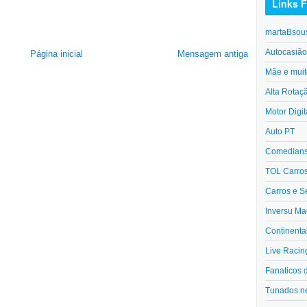
Links F
martaBsou
Autocasiã
Página inicial
Mensagem antiga
Mãe e muit
Alta Rotaç
Motor Digit
Auto PT
Comedians 
TOL Carro
Carros e S
Inversu Ma
Continenta
Live Racin
Fanaticos 
Tunados.n