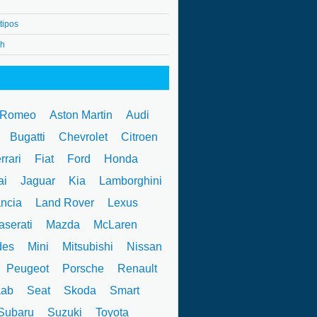
tipos
4h
 Romeo
Aston Martin
Audi
W
Bugatti
Chevrolet
Citroen
rrari
Fiat
Ford
Honda
ai
Jaguar
Kia
Lamborghini
ncia
Land Rover
Lexus
serati
Mazda
McLaren
des
Mini
Mitsubishi
Nissan
Peugeot
Porsche
Renault
ab
Seat
Skoda
Smart
ubaru
Suzuki
Toyota