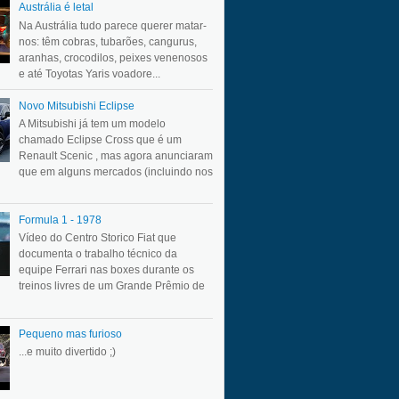
Austrália é letal
Na Austrália tudo parece querer matar-
nos: têm cobras, tubarões, cangurus,
aranhas, crocodilos, peixes venenosos
e até Toyotas Yaris voadore...
Novo Mitsubishi Eclipse
A Mitsubishi já tem um modelo
chamado Eclipse Cross que é um
Renault Scenic , mas agora anunciaram
que em alguns mercados (incluindo nos
Formula 1 - 1978
Vídeo do Centro Storico Fiat que
documenta o trabalho técnico da
equipe Ferrari nas boxes durante os
treinos livres de um Grande Prêmio de
Pequeno mas furioso
...e muito divertido ;)