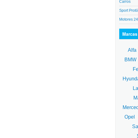
Carros
Sport Protó
Motores 2
Marcas
Alfa
BM
Fe
Hyund
La
Ma
Merce
Opel
Sa
S