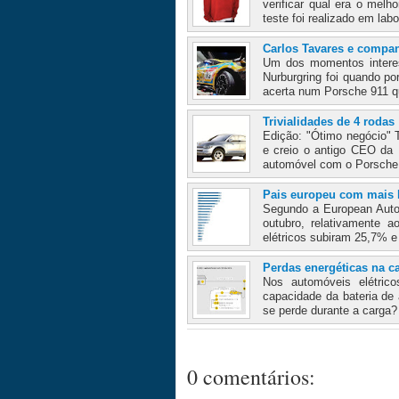
verificar qual era o mel
teste foi realizado em labo
Carlos Tavares e compan
Um dos momentos interes
Nurburgring foi quando po
acerta num Porsche 911 qu
Trivialidades de 4 rodas
Edição: "Ótimo negócio"
e creio o antigo CEO da
automóvel com o Porsche
Pais europeu com mais
Segundo a European Auto
outubro, relativament
elétricos subiram 25,7% e
Perdas energéticas na c
Nos automóveis elétri
capacidade da bateria de
se perde durante a carga
0 comentários: