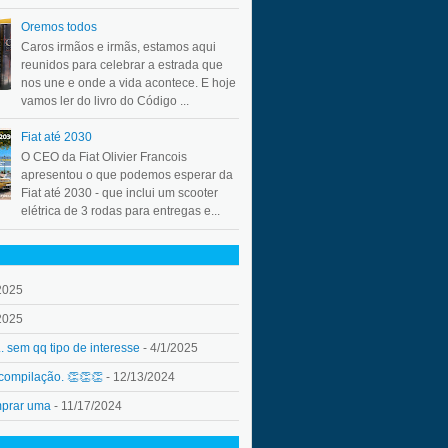
Oremos todos
Caros irmãos e irmãs, estamos aqui
reunidos para celebrar a estrada que
nos une e onde a vida acontece. E hoje
vamos ler do livro do Código ...
Fiat até 2030
O CEO da Fiat Olivier Francois
apresentou o que podemos esperar da
Fiat até 2030 - que inclui um scooter
elétrica de 3 rodas para entregas e...
2025
2025
.. sem qq tipo de interesse
- 4/1/2025
 compilação. 👏👏👏
- 12/13/2024
mprar uma
- 11/17/2024