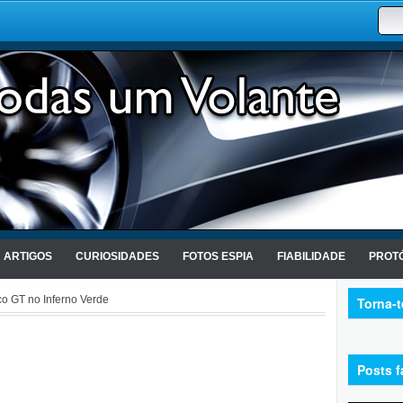
ARTIGOS
CURIOSIDADES
FOTOS ESPIA
FIABILIDADE
PROTÓ
co GT no Inferno Verde
Torna-
Posts f