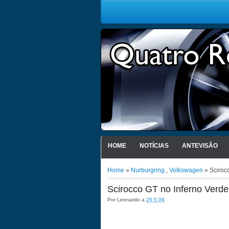
HOME
NOTÍCIAS
ANTEVISÃO
Home
»
Nurburgring
,
Volkswagen
» Sciroc
Scirocco GT no Inferno Verde
Por
Leonardo
a
25.5.09