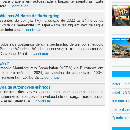
hor para viagens em autoestrada a baixas temperaturas. Este
rató ...
continuar
hia nas 24 Horas de Nurburgring
santes de ver (na TV) na edição de 2022 as 24 horas do
r volta da meia-noite um Opel Astra faz zig em vez de zag e
e tinha aca ...
continuar
 Todos nós gostamos de uma pechincha, de um bom negócio
 Porsche Wendelin Wiedeking conseguiu a melhor no mundo
 Cayenne. Um d ...
continuar
 EVs?
mobile Manufacturers Association (ACEA) via Euronews em
e ao mesmo mês em 2024, as vendas de automóveis 100%
 representam 16,4% da ...
continuar
ncie!
- 9/3/
arga de automóveis elétricos
cos muitas das vezes apenas nos questionamos sobre a
nice!
- 9/3/
 automóveis elétricos e na velocidade de carga, mas e o que
= a muitos.
? A ADAC alemã (A ...
continuar
Fantástica
Queria co