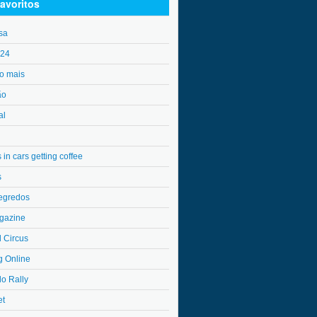
avoritos
sa
o24
o mais
ão
al
in cars getting coffee
s
egredos
gazine
l Circus
g Online
do Rally
et