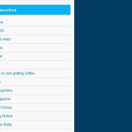
avoritos
sa
o24
o mais
ão
al
in cars getting coffee
s
egredos
gazine
l Circus
g Online
do Rally