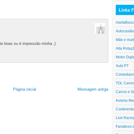
Links F
martaBsou
Autocasiã
Mãe e muit
nte boas ou é impressão minha ;)
Alta Rotaç
Motor Digit
Auto PT
Comedians 
TOL Carro
Página inicial
Mensagem antiga
Carros e S
Inversu Ma
Continenta
Live Racin
Fanaticos 