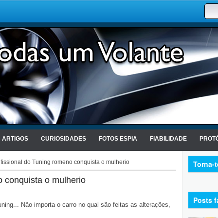
ARTIGOS
CURIOSIDADES
FOTOS ESPIA
FIABILIDADE
PROTÓ
fissional do Tuning romeno conquista o mulherio
Torna-
o conquista o mulherio
Posts f
uning... Não importa o carro no qual são feitas as alterações,