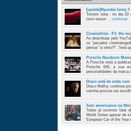
[update]Hyundai Ioniq 3
Tomem nota - no dia 20 d
novo teaser ...
continuar
CinemaSins - F1: the mo
Ao deambular pelo YouTub
os "pecados cinematográf
pensar "à sério?!". Será q
Porsche Raceborn Momen
A Porsche está a publica
Porsche 935, a sua ev
personalidades da marca a
Draco está de volta com
Draco Malfoy continua por
varinha procura ser escolh
Sem americanos na World
Todos já ouvimos falar 
World Series apesar de s
European Car of the Year 