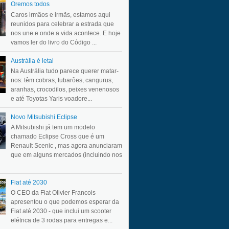
Oremos todos
Caros irmãos e irmãs, estamos aqui
reunidos para celebrar a estrada que
nos une e onde a vida acontece. E hoje
vamos ler do livro do Código ...
Austrália é letal
Na Austrália tudo parece querer matar-
nos: têm cobras, tubarões, cangurus,
aranhas, crocodilos, peixes venenosos
e até Toyotas Yaris voadore...
Novo Mitsubishi Eclipse
A Mitsubishi já tem um modelo
chamado Eclipse Cross que é um
Renault Scenic , mas agora anunciaram
que em alguns mercados (incluindo nos
Fiat até 2030
O CEO da Fiat Olivier Francois
apresentou o que podemos esperar da
Fiat até 2030 - que inclui um scooter
elétrica de 3 rodas para entregas e...