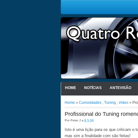
HOME
NOTÍCIAS
ANTEVISÃO
Home
»
Curiosidades
,
Tuning
,
Video
» Pro
Profissional do Tuning romen
Por
Peter J
a
8.5.09
Isto é uma lição para os que criticam o t
mas sim a finalidade com são feitas!