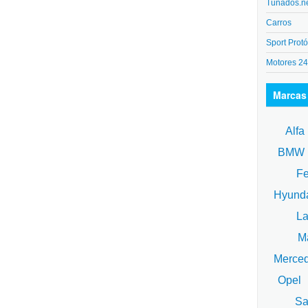
Tunados.n
Carros
Sport Protó
Motores 2
Marcas
Alfa
BM
Fe
Hyund
La
Ma
Merce
Opel
Sa