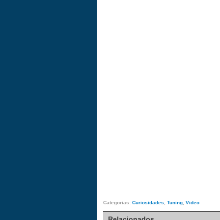
Categorias:
Curiosidades
,
Tuning
,
Video
Relacionados