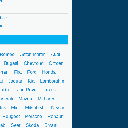
et
tipos
4h
 Romeo
Aston Martin
Audi
W
Bugatti
Chevrolet
Citroen
rrari
Fiat
Ford
Honda
ai
Jaguar
Kia
Lamborghini
ncia
Land Rover
Lexus
serati
Mazda
McLaren
des
Mini
Mitsubishi
Nissan
Peugeot
Porsche
Renault
ab
Seat
Skoda
Smart