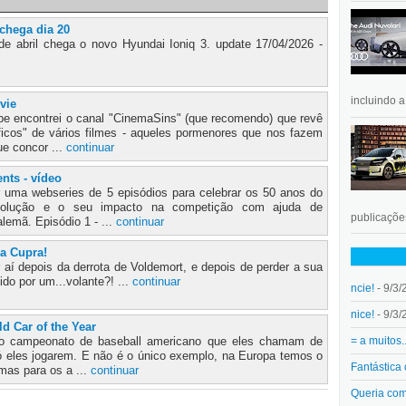
 chega dia 20
e abril chega o novo Hyundai Ioniq 3. update 17/04/2026 -
incluindo 
vie
e encontrei o canal "CinemaSins" (que recomendo) que revê
icos" de vários filmes - aqueles pormenores que nos fazem
ue concor ...
continuar
ts - vídeo
r uma webseries de 5 episódios para celebrar os 50 anos do
olução e o seu impacto na competição com ajuda de
publicações
lemã. Episódio 1 - ...
continuar
 a Cupra!
 aí depois da derrota de Voldemort, e depois de perder a sua
ido por um...volante?! ...
continuar
ncie!
- 9/3/
nice!
- 9/3/
 Car of the Year
= a muitos.
do campeonato de baseball americano que eles chamam de
ó eles jogarem. E não é o único exemplo, na Europa temos o
Fantástica
mas para os a ...
continuar
Queria co