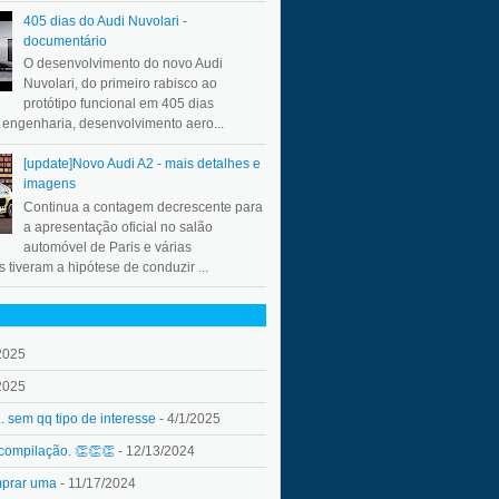
405 dias do Audi Nuvolari -
documentário
O desenvolvimento do novo Audi
Nuvolari, do primeiro rabisco ao
protótipo funcional em 405 dias
a engenharia, desenvolvimento aero...
[update]Novo Audi A2 - mais detalhes e
imagens
Continua a contagem decrescente para
a apresentação oficial no salão
automóvel de Paris e várias
 tiveram a hipótese de conduzir ...
2025
2025
.. sem qq tipo de interesse
- 4/1/2025
 compilação. 👏👏👏
- 12/13/2024
mprar uma
- 11/17/2024