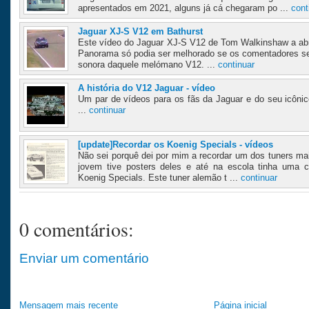
apresentados em 2021, alguns já cá chegaram po ...
cont
Jaguar XJ-S V12 em Bathurst
Este vídeo do Jaguar XJ-S V12 de Tom Walkinshaw a abri
Panorama só podia ser melhorado se os comentadores se
sonora daquele melómano V12. ...
continuar
A história do V12 Jaguar - vídeo
Um par de vídeos para os fãs da Jaguar e do seu icônic
...
continuar
[update]Recordar os Koenig Specials - vídeos
Não sei porquê dei por mim a recordar um dos tuners m
jovem tive posters deles e até na escola tinha uma 
Koenig Specials. Este tuner alemão t ...
continuar
0 comentários:
Enviar um comentário
Mensagem mais recente
Página inicial