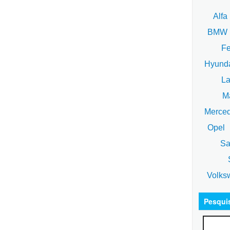
Alfa
BM
Fe
Hyund
La
Ma
Merce
Opel
Sa
S
Volks
Pesqui