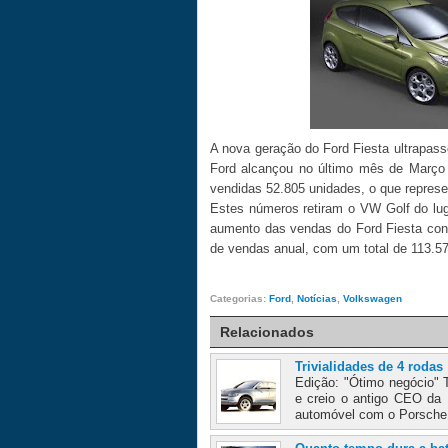
A nova geração do Ford Fiesta ultrapas
Ford alcançou no último mês de Março 
vendidas 52.805 unidades, o que repres
Estes números retiram o VW Golf do lug
aumento das vendas do Ford Fiesta con
de vendas anual, com um total de 113.576
Categorias:
Ford
,
Notícias
,
Volkswagen
Relacionados
Trivialidades de 4 rodas
Edição: "Ótimo negócio"
e creio o antigo CEO da
automóvel com o Porsche