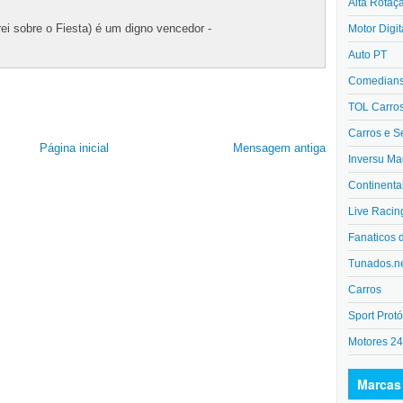
Alta Rotaç
ei sobre o Fiesta) é um digno vencedor -
Motor Digit
Auto PT
Comedians 
TOL Carro
Carros e S
Página inicial
Mensagem antiga
Inversu Ma
Continenta
Live Racin
Fanaticos 
Tunados.n
Carros
Sport Protó
Motores 2
Marcas