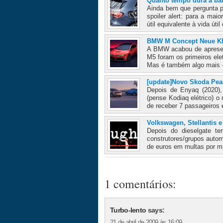
Quanto tempo dura a bat
Ainda bem que pergunta 
spoiler alert: para a mai
útil equivalente à vida útil
BMW M Concept Neue Kl
A BMW acabou de apresent
M5 foram os primeiros ele
Mas é também algo mais 
[update]Novo Skoda Pea
Depois de Enyaq (2020),
(pense Kodiaq elétrico) 
de receber 7 passageiros
Volkswagen, Stellantis 
Depois do dieselgate t
construtores/grupos auto
de euros em multas por m
1 comentários:
Turbo-lento
says:
21 de abril de 2009 às 16:09