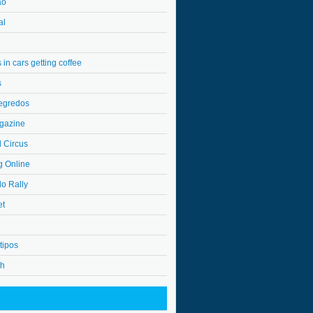
ão
al
in cars getting coffee
s
egredos
gazine
l Circus
g Online
do Rally
et
tipos
4h