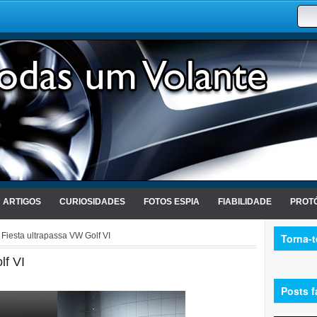
ARTIGOS
CURIOSIDADES
FOTOS ESPIA
FIABILIDADE
PROTÓ
Fiesta ultrapassa VW Golf VI
Torna-
lf VI
Posts f