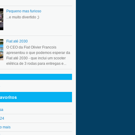
Pequeno mas furioso
...e muito divertido ;)
Fiat até 2030
O CEO da Fiat Olivier Francois
apresentou o que podemos esperar da
Fiat até 2030 - que inclui um scooter
elétrica de 3 rodas para entregas e...
.
avoritos
sa
o24
o mais