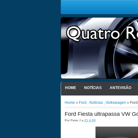
HOME
NOTÍCIAS
ANTEVISÃO
Home
»
Ford
,
Notícias
,
Volkswagen
» Ford 
Ford Fiesta ultrapassa VW Go
Por
Peter J
a
21.4.09