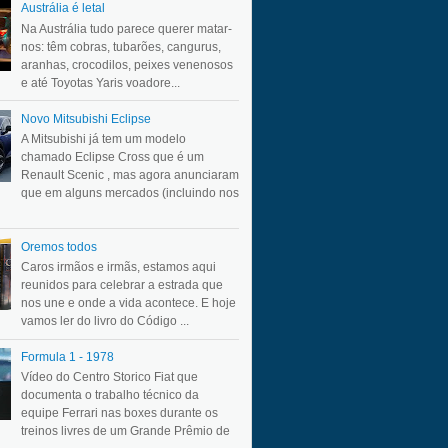
Austrália é letal
Na Austrália tudo parece querer matar-
nos: têm cobras, tubarões, cangurus,
aranhas, crocodilos, peixes venenosos
e até Toyotas Yaris voadore...
Novo Mitsubishi Eclipse
A Mitsubishi já tem um modelo
chamado Eclipse Cross que é um
Renault Scenic , mas agora anunciaram
que em alguns mercados (incluindo nos
Oremos todos
Caros irmãos e irmãs, estamos aqui
reunidos para celebrar a estrada que
nos une e onde a vida acontece. E hoje
vamos ler do livro do Código ...
Formula 1 - 1978
Vídeo do Centro Storico Fiat que
documenta o trabalho técnico da
equipe Ferrari nas boxes durante os
treinos livres de um Grande Prêmio de