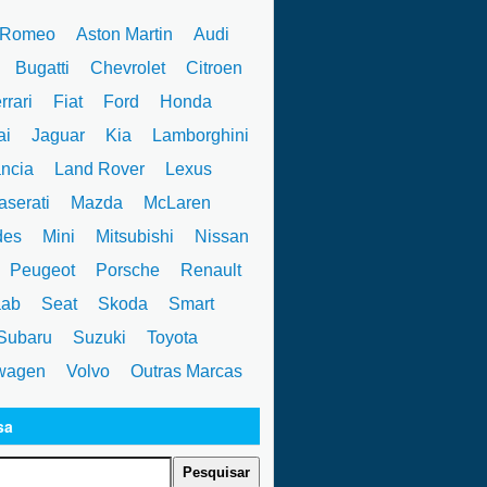
 Romeo
Aston Martin
Audi
W
Bugatti
Chevrolet
Citroen
rrari
Fiat
Ford
Honda
ai
Jaguar
Kia
Lamborghini
ncia
Land Rover
Lexus
serati
Mazda
McLaren
des
Mini
Mitsubishi
Nissan
Peugeot
Porsche
Renault
ab
Seat
Skoda
Smart
ubaru
Suzuki
Toyota
wagen
Volvo
Outras Marcas
sa