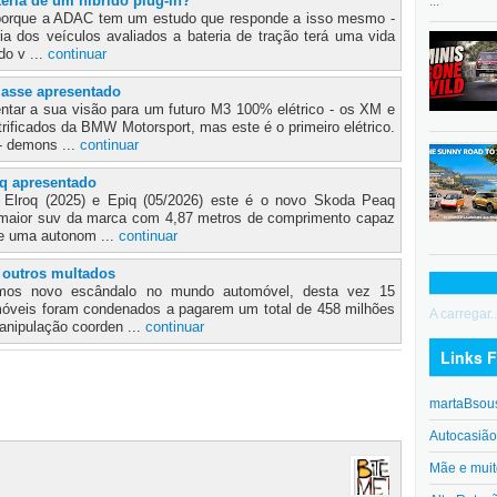
eria de um híbrido plug-in?
...
porque a ADAC tem um estudo que responde a isso mesmo -
oria dos veículos avaliados a bateria de tração terá uma vida
 do v ...
continuar
asse apresentado
ar a sua visão para um futuro M3 100% elétrico - os XM e
trificados da BMW Motorsport, mas este é o primeiro elétrico.
- demons ...
continuar
q apresentado
 Elroq (2025) e Epiq (05/2026) este é o novo Skoda Peaq
o maior suv da marca com 4,87 metros de comprimento capaz
 e uma autonom ...
continuar
e outros multados
emos novo escândalo no mundo automóvel, desta vez 15
móveis foram condenados a pagarem um total de 458 milhões
A carregar..
anipulação coorden ...
continuar
Links F
martaBsou
Autocasiã
Mãe e muit