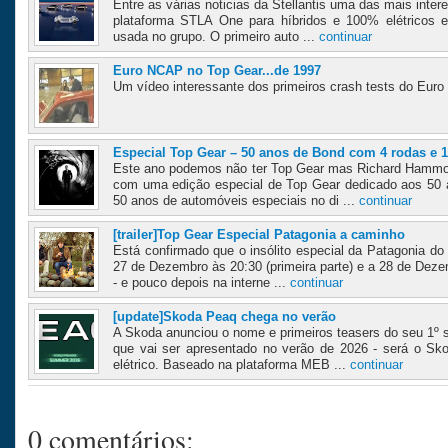
Entre as várias noticias da Stellantis uma das mais inter
plataforma STLA One para híbridos e 100% elétricos 
usada no grupo. O primeiro auto ...
continuar
Euro NCAP no Top Gear...de 1997
Um vídeo interessante dos primeiros crash tests do Eur
Especial Top Gear – 50 anos de Bond com 4 rodas e 1
Este ano podemos não ter Top Gear mas Richard Hammon
com uma edição especial de Top Gear dedicado aos 50
50 anos de automóveis especiais no di ...
continuar
[trailer]Top Gear Especial Patagonia a caminho
Está confirmado que o insólito especial da Patagonia do
27 de Dezembro às 20:30 (primeira parte) e a 28 de Deze
- e pouco depois na interne ...
continuar
[update]Skoda Peaq chega no verão
A Skoda anunciou o nome e primeiros teasers do seu 1º s
que vai ser apresentado no verão de 2026 - será o S
elétrico. Baseado na plataforma MEB ...
continuar
0 comentários: