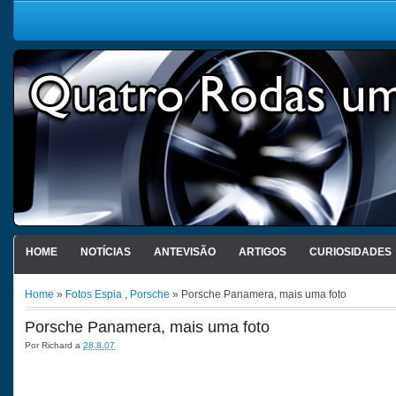
HOME
NOTÍCIAS
ANTEVISÃO
ARTIGOS
CURIOSIDADES
Home
»
Fotos Espia
,
Porsche
» Porsche Panamera, mais uma foto
Porsche Panamera, mais uma foto
Por
Richard
a
28.8.07