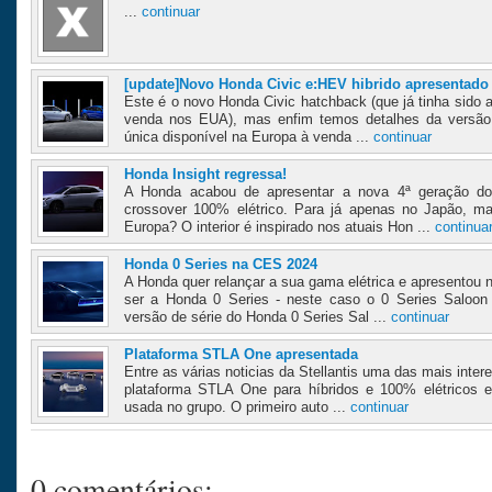
...
continuar
[update]Novo Honda Civic e:HEV hibrido apresentado
Este é o novo Honda Civic hatchback (que já tinha sido 
venda nos EUA), mas enfim temos detalhes da versão 
única disponível na Europa à venda ...
continuar
Honda Insight regressa!
A Honda acabou de apresentar a nova 4ª geração do
crossover 100% elétrico. Para já apenas no Japão, 
Europa? O interior é inspirado nos atuais Hon ...
continua
Honda 0 Series na CES 2024
A Honda quer relançar a sua gama elétrica e apresentou
ser a Honda 0 Series - neste caso o 0 Series Saloo
versão de série do Honda 0 Series Sal ...
continuar
Plataforma STLA One apresentada
Entre as várias noticias da Stellantis uma das mais inter
plataforma STLA One para híbridos e 100% elétricos 
usada no grupo. O primeiro auto ...
continuar
0 comentários: