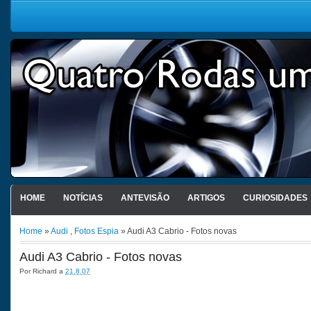
HOME
NOTÍCIAS
ANTEVISÃO
ARTIGOS
CURIOSIDADES
Home
»
Audi
,
Fotos Espia
» Audi A3 Cabrio - Fotos novas
Audi A3 Cabrio - Fotos novas
Por
Richard
a
21.8.07