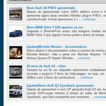
Novo Audi A6 PHEV apresentado
Depois de apresentado como 100% elétrico e-tron e hi
apresenta agora duas versões hibridas plug-in PHEV, 
carrinha Avant. A Audi apresentou 2 v ...
continuar
Novo BMW Série 3 G20 aparece na net
Segundo o BimmerPost estas são imagens tiradas do 
BMW Série 3 que alguém tornou publico antes do tempo...
[update]Michele Mouton - documentários
Deixo abaixo 2 documentários sobre a carreira da minha p
Michele Mouton. Vale a pena ver. Michele Mouton: Th
History Queen Of Speed: Michele ...
continuar
25 anos de Audi A2 - vídeo
Sempre fui um fã, um daqueles automóveis verdadeira
recordar o projecto 3 litros da Volkswagen, ou seja, um
100km com 3 litros de combustivel. ...
continuar
[update]Novo Audi Q3 Sportback apresentado
Depois de apresentar o novo (3ª geração) Audi Q3 em J
versão SUV-coupe mesmo a tempo do salão de Muniq
Sportback, que fará companhia aos restantes ...
continua