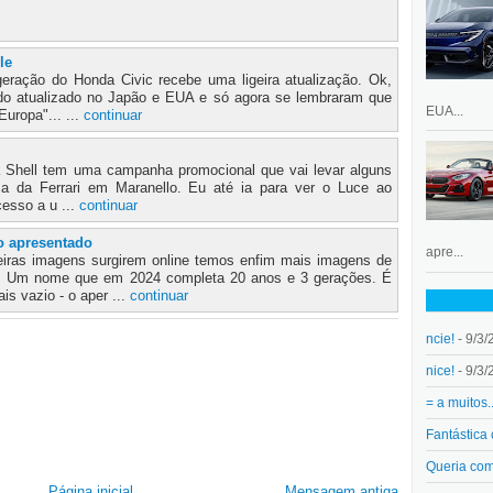
le
ração do Honda Civic recebe uma ligeira atualização. Ok,
sido atualizado no Japão e EUA e só agora se lembraram que
EUA...
uropa"... ...
continuar
 a Shell tem uma campanha promocional que vai levar alguns
ica da Ferrari em Maranello. Eu até ia para ver o Luce ao
cesso a u ...
continuar
o apresentado
apre...
iras imagens surgirem online temos enfim mais imagens de
o. Um nome que em 2024 completa 20 anos e 3 gerações. É
s vazio - o aper ...
continuar
ncie!
- 9/3/
nice!
- 9/3/
= a muitos.
Fantástica
Queria co
Página inicial
Mensagem antiga