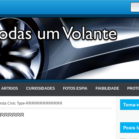
ARTIGOS
CURIOSIDADES
FOTOS ESPIA
FIABILIDADE
PROTÓ
nda Civic Type-RRRRRRRRRRRRR
Torna-
RRRRRRRR
Posts f