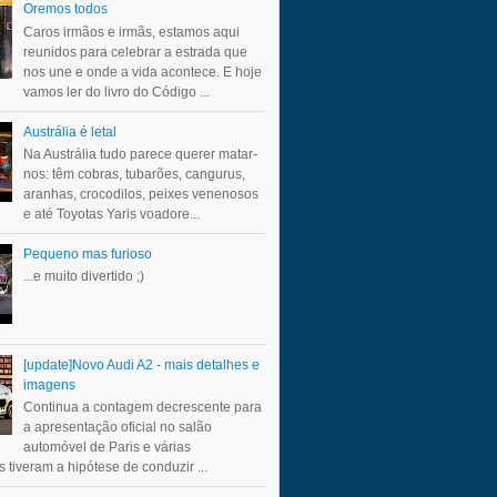
Oremos todos
Caros irmãos e irmãs, estamos aqui
reunidos para celebrar a estrada que
nos une e onde a vida acontece. E hoje
vamos ler do livro do Código ...
Austrália é letal
Na Austrália tudo parece querer matar-
nos: têm cobras, tubarões, cangurus,
aranhas, crocodilos, peixes venenosos
e até Toyotas Yaris voadore...
Pequeno mas furioso
...e muito divertido ;)
[update]Novo Audi A2 - mais detalhes e
imagens
Continua a contagem decrescente para
a apresentação oficial no salão
automóvel de Paris e várias
 tiveram a hipótese de conduzir ...