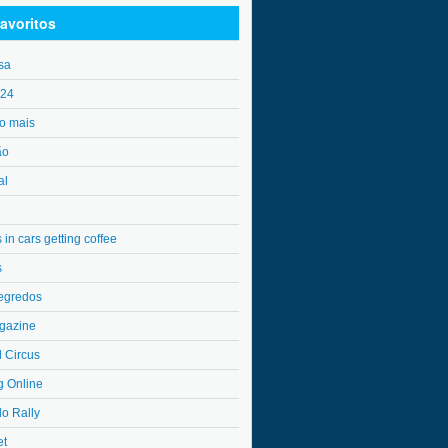
avoritos
sa
o24
o mais
ão
al
in cars getting coffee
s
egredos
gazine
l Circus
g Online
do Rally
et