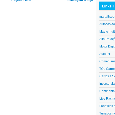
Links F
martaBsou
Autocasiã
Mãe e muit
Alta Rotaç
Motor Digit
Auto PT
Comedians 
TOL Carro
Carros e S
Inversu Ma
Continenta
Live Racin
Fanaticos 
Tunados.n