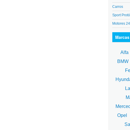
Carros
Sport Protó
Motores 2
Marcas
Alfa
BM
Fe
Hyund
La
Ma
Merce
Opel
Sa