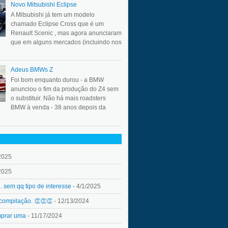
Novo Mitsubishi Eclipse
A Mitsubishi já tem um modelo
chamado Eclipse Cross que é um
Renault Scenic , mas agora anunciaram
que em alguns mercados (incluindo nos
Adeus BMWs Z
Foi bom enquanto durou - a BMW
anunciou o fim da produção do Z4 sem
o substituir. Não há mais roadsters
BMW à venda - 38 anos depois da
2025
2025
.. sem qq tipo de interesse
- 4/1/2025
 compilação. 👏👏👏
- 12/13/2024
mprar uma
- 11/17/2024