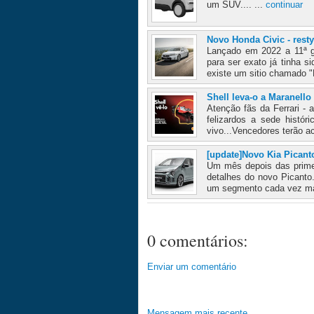
um SUV.... ...
continuar
Novo Honda Civic - resty
Lançado em 2022 a 11ª ge
para ser exato já tinha 
existe um sitio chamado "E
Shell leva-o a Maranello
Atenção fãs da Ferrari -
felizardos a sede histór
vivo...Vencedores terão a
[update]Novo Kia Picant
Um mês depois das prime
detalhes do novo Picant
um segmento cada vez mai
0 comentários:
Enviar um comentário
Mensagem mais recente