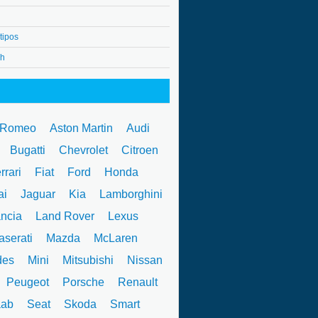
tipos
4h
 Romeo
Aston Martin
Audi
W
Bugatti
Chevrolet
Citroen
rrari
Fiat
Ford
Honda
ai
Jaguar
Kia
Lamborghini
ncia
Land Rover
Lexus
serati
Mazda
McLaren
des
Mini
Mitsubishi
Nissan
Peugeot
Porsche
Renault
ab
Seat
Skoda
Smart